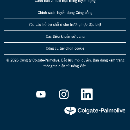
Cảnh báo về bảo mật trong tuyển dụng
Chính sách Tuyển dụng Công bằng
Yêu cầu hỗ trợ chỗ ở cho trường hợp đặc biệt
Các Điều khoản sử dụng
Công cụ tùy chọn cookie
© 2026 Công ty Colgate-Palmolive. Bảo lưu mọi quyền. Bạn đang xem trang
thông tin điện tử tiếng Việt.
M
M
M
ở
ở
ở
t
t
t
r
r
r
o
o
o
n
n
n
g
g
g
t
t
t
h
h
h
ẻ
ẻ
ẻ
m
m
m