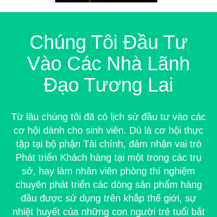
dùng—nơi trân
trọng sự đa dạng
về quan điểm và
Chúng Tôi Đầu Tư
tầm nhìn.
Vào Các Nhà Lãnh
XEM CƠ HỘI
DÀNH CHO
Đạo Tương Lai
SINH VIÊN >
Từ lâu chúng tôi đã có lịch sử đầu tư vào các
cơ hội dành cho sinh viên. Dù là cơ hội thực
tập tại bộ phận Tài chính, đảm nhận vai trò
Phát triển Khách hàng tại một trong các trụ
sở, hay làm nhân viên phòng thí nghiệm
chuyên phát triển các dòng sản phẩm hàng
đầu được sử dụng trên khắp thế giới, sự
nhiệt huyết của những con người trẻ tuổi bắt