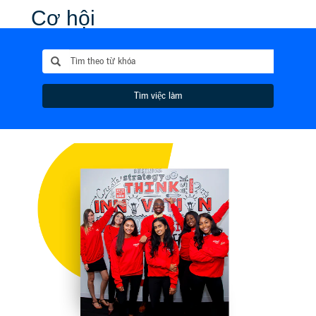
Cơ hội
dành cho
sinh viên
Tìm việc làm
Chúng tôi dành
nhiều cơ hội
tuyển thực tập
sinh và hợp tác
để bạn được làm
việc với các
thành viên tài
năng trong nhóm
và tích lũy kinh
nghiệm làm việc
ở một công ty
toàn cầu chuyên
về sản phẩm tiêu