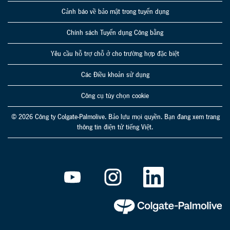
Cảnh báo về bảo mật trong tuyển dụng
Chính sách Tuyển dụng Công bằng
Yêu cầu hỗ trợ chỗ ở cho trường hợp đặc biệt
Các Điều khoản sử dụng
Công cụ tùy chọn cookie
© 2026 Công ty Colgate-Palmolive. Bảo lưu mọi quyền. Bạn đang xem trang
thông tin điện tử tiếng Việt.
M
M
M
ở
ở
ở
t
t
t
r
r
r
o
o
o
n
n
n
g
g
g
t
t
t
h
h
h