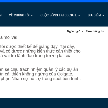
ho sinh viên
I
VỀ CHÚNG TÔI
CUỘC SỐNG TẠI COLGATE
ĐỊA ĐIỂM
ên ham học hỏi và sáng tạo, đồng thuận với
Ngôn ngữ
Xem thông tin
 chúng tôi không? Chúng tôi chào đón bạn
almolive!
ôi được thiết kế để giảng dạy. Tại đây,
 và có được những kiến thức cần thiết cho
à vai trò lãnh đạo trong tương lai của
bạn sẽ chịu trách nhiệm quản lý các dự án
trị cải thiện không ngừng của Colgate,
phận Nhân sự hỗ trợ trong suốt tiến trình.