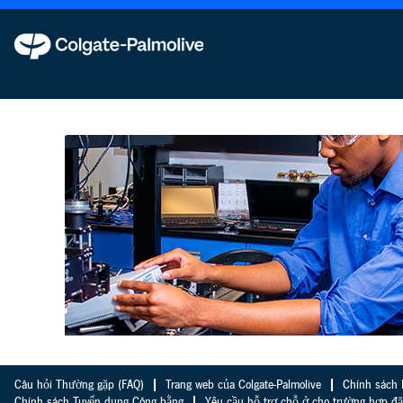
Cơ
hội
dành
cho
sinh
viên
Câu hỏi Thường gặp (FAQ)
Trang web của Colgate-Palmolive
Chính sách
Chính sách Tuyển dụng Công bằng
Yêu cầu hỗ trợ chỗ ở cho trường hợp đặ