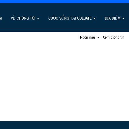
Tìm việc làm
I
VỀ CHÚNG TÔI
CUỘC SỐNG TẠI COLGATE
ĐỊA ĐIỂM
Ngôn ngữ
Xem thông tin