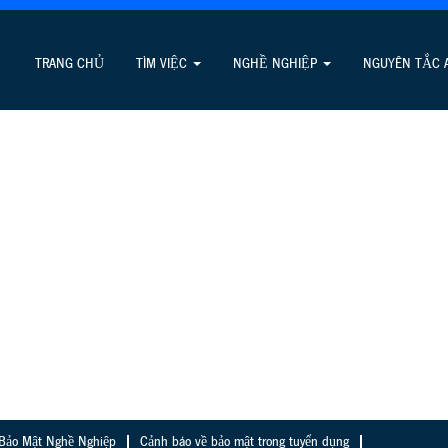
TRANG CHỦ
TÌM VIỆC
NGHỀ NGHIỆP
NGUYÊN TẮC A
 Bảo Mật Nghề Nghiệp
Cảnh báo về bảo mật trong tuyển dụng