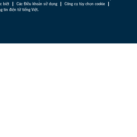
c biệt
Các Điều khoản sử dụng
Công cụ tùy chọn cookie
tin điện tử tiếng Việt.