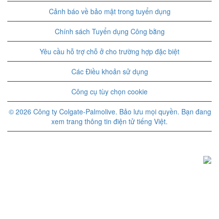
Cảnh báo về bảo mật trong tuyển dụng
Chính sách Tuyển dụng Công bằng
Yêu cầu hỗ trợ chỗ ở cho trường hợp đặc biệt
Các Điều khoản sử dụng
Công cụ tùy chọn cookie
© 2026 Công ty Colgate-Palmolive. Bảo lưu mọi quyền. Bạn đang
xem trang thông tin điện tử tiếng Việt.
M
M
M
ở
ở
ở
t
t
t
r
r
r
o
o
o
n
n
n
g
g
g
t
t
t
h
h
h