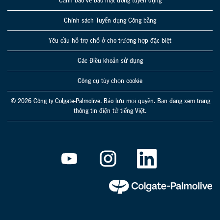
Cảnh báo về bảo mật trong tuyển dụng
Chính sách Tuyển dụng Công bằng
Yêu cầu hỗ trợ chỗ ở cho trường hợp đặc biệt
Các Điều khoản sử dụng
Công cụ tùy chọn cookie
© 2026 Công ty Colgate-Palmolive. Bảo lưu mọi quyền. Bạn đang xem trang
thông tin điện tử tiếng Việt.
M
M
M
ở
ở
ở
t
t
t
r
r
r
o
o
o
n
n
n
g
g
g
t
t
t
h
h
h
ẻ
ẻ
ẻ
m
m
m