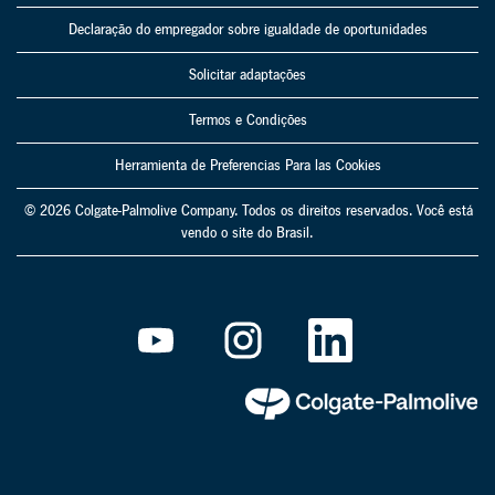
Declaração do empregador sobre igualdade de oportunidades
Solicitar adaptações
Termos e Condições
Herramienta de Preferencias Para las Cookies
© 2026 Colgate-Palmolive Company. Todos os direitos reservados. Você está
vendo o site do Brasil.
A
A
A
b
b
b
r
r
r
e
e
e
e
e
e
m
m
m
u
u
u
m
m
m
a
a
a
n
n
n
o
o
o
v
v
v