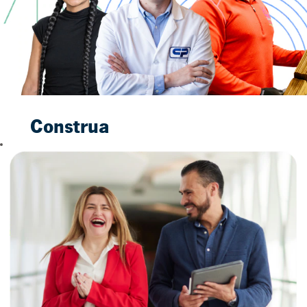
Construa
um futuro
brilhante
conosco
Quando você se
junta a nós, você
não está apenas
aceitando um
emprego. Ao acessar
este site de vagas de
emprego na Colgate,
você está dando o