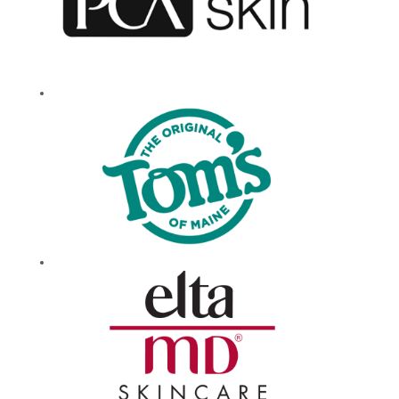
para sorrir, e confira
as vagas de
emprego aqui na
Colgate. Todos os
dias.