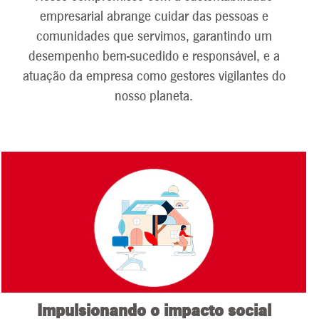
incríveis e novos
empresarial abrange cuidar das pessoas e
desafios na área
de
comunidades que servimos, garantindo um
sustentabilidade.
desempenho bem-sucedido e responsável, e a
Começamos esta
nova década com
atuação da empresa como gestores vigilantes do
um grande
nosso planeta.
impulso e um
senso de
realização ao
terminarmos o
último ano da
nossa estratégia
de
sustentabilidade
de 2015 a 2020.
Impulsionando o impacto social