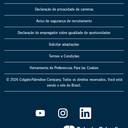
Declaração de privacidade de carreiras
Aviso de segurança de recrutamento
Declaração do empregador sobre igualdade de oportunidades
Solicitar adaptações
Termos e Condições
Herramienta de Preferencias Para las Cookies
© 2026 Colgate-Palmolive Company. Todos os direitos reservados. Você está
vendo o site do Brasil.
A
A
A
b
b
b
r
r
r
e
e
e
e
e
e