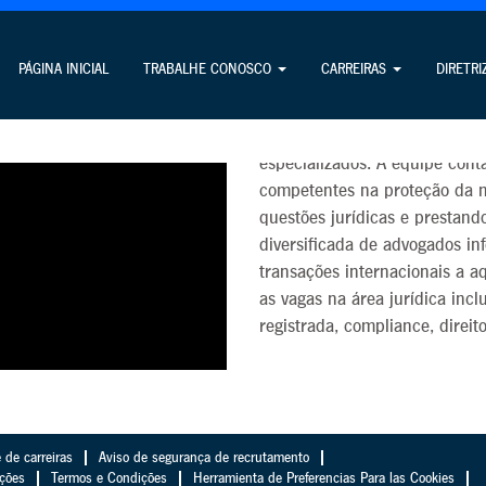
Jurídico
PÁGINA INICIAL
TRABALHE CONOSCO
CARREIRAS
DIRETRI
Nossa equipe de profissionais
navegar na arena global de ne
especializados. A equipe cont
competentes na proteção da 
questões jurídicas e prestando
diversificada de advogados in
transações internacionais a a
as vagas na área jurídica inc
registrada, compliance, direit
 de carreiras
Aviso de segurança de recrutamento
ações
Termos e Condições
Herramienta de Preferencias Para las Cookies