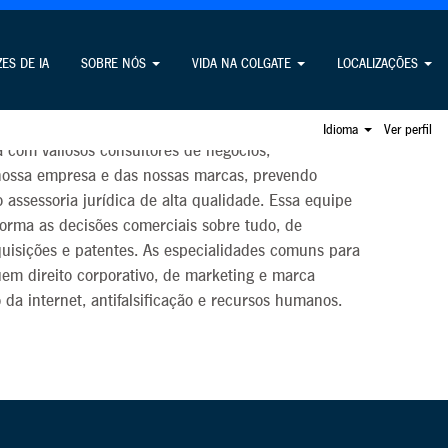
ZES DE IA
SOBRE NÓS
VIDA NA COLGATE
LOCALIZAÇÕES
 jurídicos fornece as orientações necessárias para
gócios e nos diversos campos de direito corporativo
Idioma
Ver perfil
a com valiosos consultores de negócios,
nossa empresa e das nossas marcas, prevendo
 assessoria jurídica de alta qualidade. Essa equipe
forma as decisões comerciais sobre tudo, de
quisições e patentes. As especialidades comuns para
luem direito corporativo, de marketing e marca
o da internet, antifalsificação e recursos humanos.