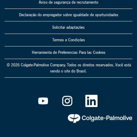
Aviso de segurança de recrutamento
Declaração do empregador sobre igualdade de oportunidades
Solicitar adaptações
Termos e Condições
Herramienta de Preferencias Para las Cookies
© 2026 Colgate-Palmolive Company. Todos os direitos reservados. Você está
vendo o site do Brasil.
A
A
A
b
b
b
r
r
r
e
e
e
e
e
e
m
m
m
u
u
u
m
m
m
a
a
a
n
n
n