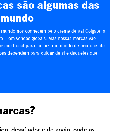
as são algumas das
o mundo
o mundo nos conhecem pelo creme dental Colgate, a
o 1 em vendas globais. Mas nossas marcas vão
igiene bucal para incluir um mundo de produtos de
soas dependem para cuidar de si e daqueles que
marcas?
o, desafiador e de apoio, onde as