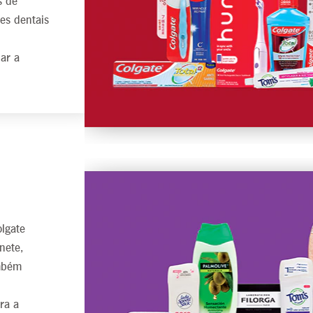
s de
es dentais
ar a
lgate
nete,
mbém
ra a