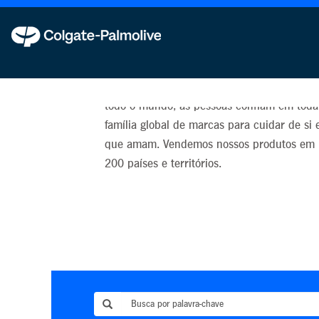
Nossas marcas
Temos orgulho de que, todos os dias em pa
todo o mundo, as pessoas confiam em toda
família global de marcas para cuidar de si 
que amam. Vendemos nossos produtos em 
200 países e territórios.