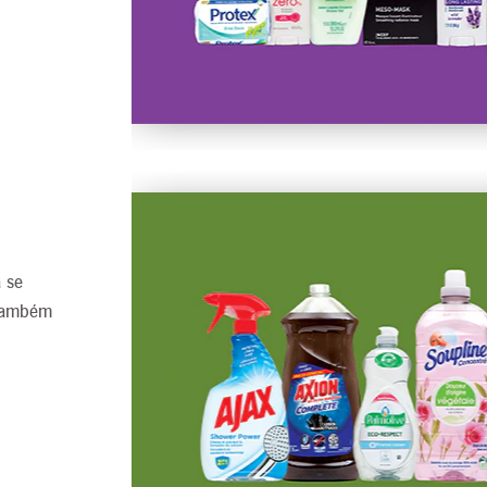
 se
 também