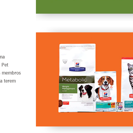
uma
s Pet
os membros
 a terem