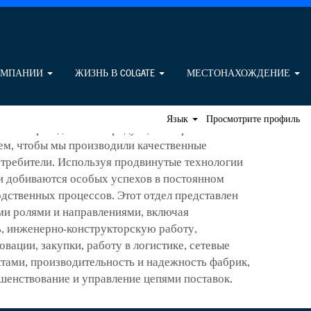
епями поставок и
о
ОМПАНИИ
ЖИЗНЬ В COLGATE
МЕСТОНАХОЖДЕНИЕ
динамичном мире наши специалисты в области
к и производства, признанные лучшими в своем
Язык
Просмотрите профиль
 в быстрой доставке продукции потребителям по
тем, чтобы мы производили качественные
отребители. Используя продвинутые технологии
ни добиваются особых успехов в постоянном
дственных процессов. Этот отдел представлен
и ролями и направлениями, включая
, инженерно-конструкторскую работу,
вации, закупки, работу в логистике, сетевые
тами, производительность и надежность фабрик,
шенствование и управление цепями поставок.