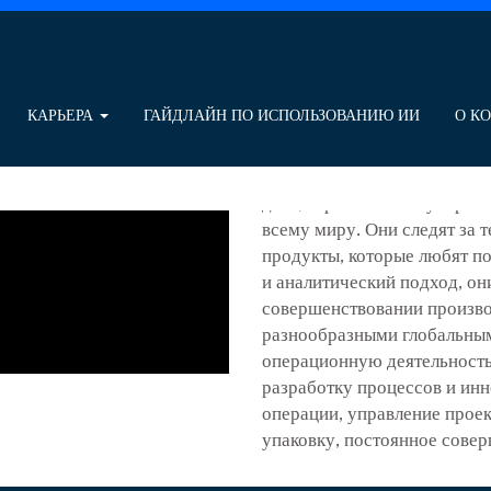
Управление ц
Производств
КАРЬЕРА
ГАЙДЛАЙН ПО ИСПОЛЬЗОВАНИЮ ИИ
О К
В постоянно меняющемся и 
управления цепями поставо
деле, играют ключевую роль
всему миру. Они следят за 
продукты, которые любят п
и аналитический подход, о
совершенствовании произво
разнообразными глобальным
операционную деятельность
разработку процессов и инно
операции, управление проек
упаковку, постоянное совер