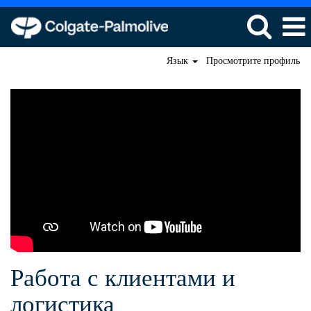
Язык
Просмотрите профиль
Работа
с
клиентами
и
логистика
Работа с клиентами и
логистика