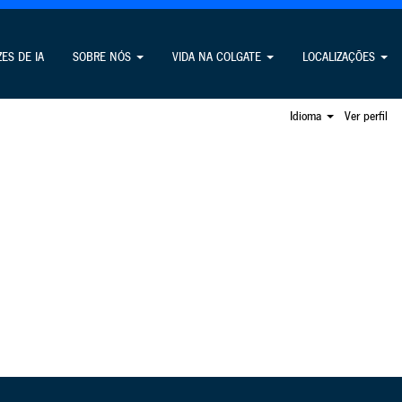
Busca por vagas
ZES DE IA
SOBRE NÓS
VIDA NA COLGATE
LOCALIZAÇÕES
Idioma
Ver perfil