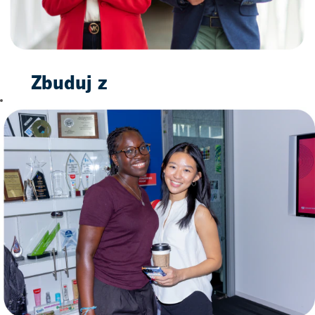
Nasze godne zaufania
marki produktów
gospodarstwa
domowego,
dedykowane zespoły
Zbuduj z
oraz wizja
zrównoważonego
nami
rozwoju sprawiają, że
świetlaną
jesteśmy firmą
zaangażowaną w
przyszłość
budowanie przyszłości
napawającej radością
naszych pracowników,
Dołączając do nas nie
konsumentów i
tylko dostajesz pracę.
społeczności.
Wykonujesz pierwszy
krok w kierunku
Promujemy
budowania przyszłości
innowacyjność i
przynoszącej radość.
zachęcamy każdego, by
Nasze godne zaufania
był autentyczny. Nasza
marki produktów
kultura oparta na
gospodarstwa