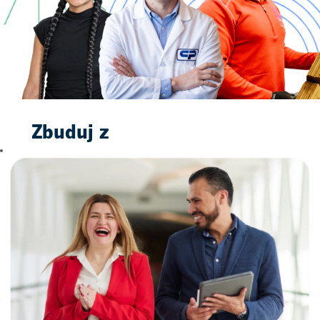
Zbuduj z
nami
świetlaną
przyszłość
Dołączając do nas nie
tylko dostajesz pracę.
Wykonujesz pierwszy
krok w kierunku
budowania przyszłości
przynoszącej radość.