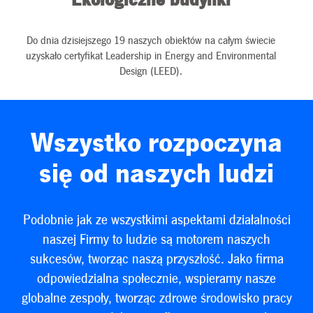
Ekologiczne budynki
Do dnia dzisiejszego 19 naszych obiektów na całym świecie
uzyskało certyfikat Leadership in Energy and Environmental
Design (LEED).
Wszystko rozpoczyna
się od naszych ludzi
Podobnie jak ze wszystkimi aspektami działalności
naszej Firmy to ludzie są motorem naszych
sukcesów, tworząc naszą przyszłość. Jako firma
odpowiedzialna społecznie, wspieramy nasze
globalne zespoły, tworząc zdrowe środowisko pracy