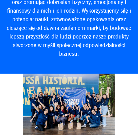
oraz promując dobrostan fizyczny, emocjonalny i
finansowy dla nich i ich rodzin. Wykorzystujemy siłę i
potencjał nauki, zrównoważone opakowania oraz
cieszące się od dawna zaufaniem marki, by budować
lepszą przyszłość dla ludzi poprzez nasze produkty
stworzone w myśli społecznej odpowiedzialności
biznesu.