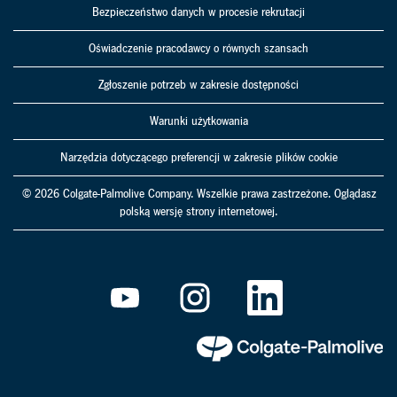
Bezpieczeństwo danych w procesie rekrutacji
Oświadczenie pracodawcy o równych szansach
Zgłoszenie potrzeb w zakresie dostępności
Warunki użytkowania
Narzędzia dotyczącego preferencji w zakresie plików cookie
© 2026 Colgate-Palmolive Company. Wszelkie prawa zastrzeżone. Oglądasz
polską wersję strony internetowej.
O
O
O
t
t
t
w
w
w
i
i
i
e
e
e
r
r
r
a
a
a
s
s
s
i
i
i
ę
ę
ę