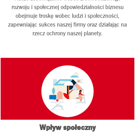
rozwoju i społecznej odpowiedzialności biznesu
w nową dekadę,
Colgate ma ogromne
obejmuje troskę wobec ludzi i społeczności,
możliwości i nowe
zapewniając sukces naszej firmy oraz działając na
wyzwania w
rzecz ochrony naszej planety.
dziedzinie
zrównoważonego
rozwoju.
Rozpoczynamy tę
nową dekadę z
dużym rozpędem i
poczuciem sukcesu
po zakończeniu
ostatniego roku
naszej strategii
zrównoważonego
rozwoju na lata
Wpływ społeczny
2015–2020.