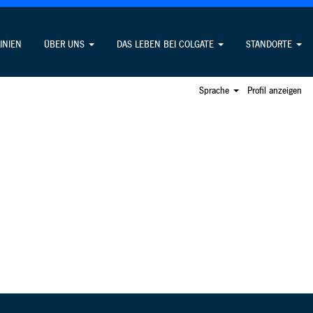
Offene Stellen suchen
LINIEN
ÜBER UNS
DAS LEBEN BEI COLGATE
STANDORTE
Sprache
Profil anzeigen