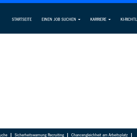
STARTSEITE
EINEN JOB SUCHEN
KARRIERE
KI-RICHT
suche
Sicherheitswarnung Recruiting
Chancengleichheit am Arbeitsplatz