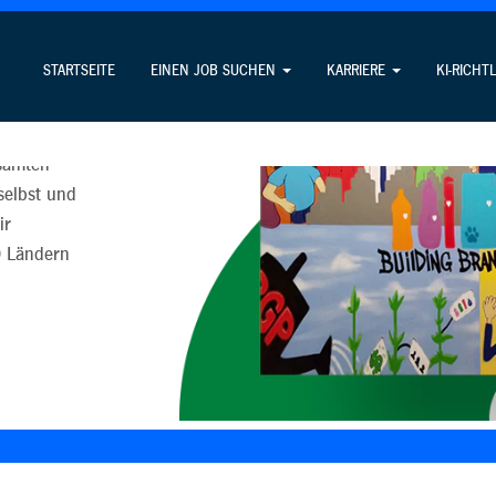
STARTSEITE
EINEN JOB SUCHEN
KARRIERE
KI-RICHT
ndern auf
esamten
selbst und
ir
0 Ländern