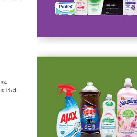
ung,
d frisch