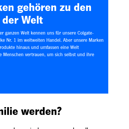
en gehören zu den
 der Welt
er ganzen Welt kennen uns für unsere Colgate-
ke Nr. 1 im weltweiten Handel. Aber unsere Marken
rodukte hinaus und umfassen eine Welt
ie Menschen vertrauen, um sich selbst und ihre
milie werden?