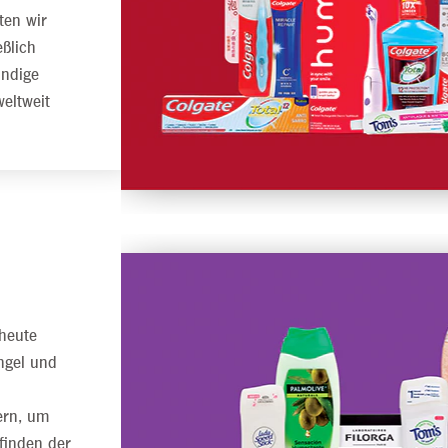
ten wir
ßlich
undige
eltweit
 heute
hgel und
ern, um
finden der