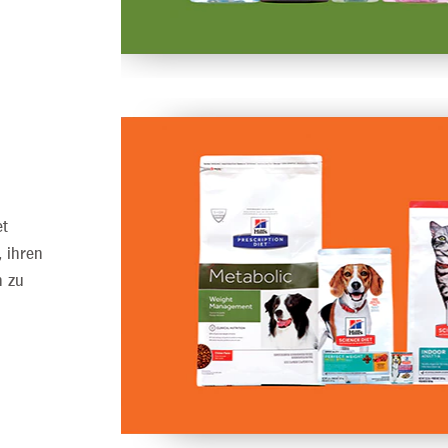
et
, ihren
n zu