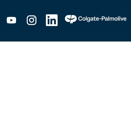
新
新
新
し
し
し
い
い
い
タ
タ
タ
ブ
ブ
ブ
で
で
で
開
開
開
き
き
き
ま
ま
ま
す
す
す
。
。
。