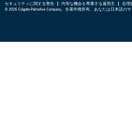
セキュリティに関する警告
均等な機会を尊重する雇用主
合理
© 2026 Colgate-Palmolive Company。全著作権所有。あなたは