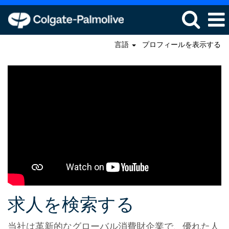
言語
プロフィールを表示する
全
て
の
求
人
を
見
る
求人を検索する
当社は革新的なグローバル消費財企業で、優れた人