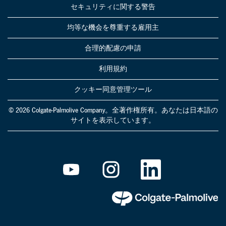
セキュリティに関する警告
均等な機会を尊重する雇用主
合理的配慮の申請
利用規約
クッキー同意管理ツール
© 2026 Colgate-Palmolive Company。全著作権所有。あなたは日本語の
サイトを表示しています。
新
新
新
し
し
し
い
い
い
タ
タ
タ
ブ
ブ
ブ
で
で
で
開
開
開
き
き
き
ま
ま
ま
す
す
す