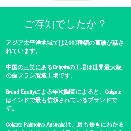
エネルギー効率
と環境基準を維
持しながら、年
間10億本もの歯
ご存知でしたか？
ブラシを生産し
ています。当社
のチームは、世
界の大都市のみ
ならず、地方の
アジア太平洋地域では2,000種類の言語が話さ
お客様にもサー
れています。
ビスを提供する
ために尽力して
います。
中国の三笑にあるColgateの工場は世界最大級
の歯ブラシ製造工場です。
Brand Equityによる年次調査によると、Colgate
はインドで最も信頼されているブランドで
す。
Colgate-Palmolive Australiaは、最も長きにわたる