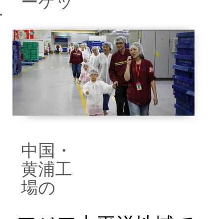
ーケッ
ト
多数の水上マ
ーケットに
て、Colgateや
Protexなどの製
品がボートで
販売されてい
ます。
中国・
黄浦工
場の
「Family