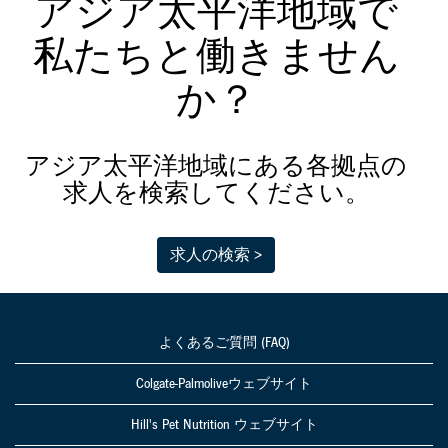
アジア太平洋地域で
Day」
私たちと働きません
「Family Day」
か？
イベントで社
員の子どもた
ちを工場見学
アジア太平洋地域にある各拠点の
に招待しまし
求人を検索してください。
た。
求人の検索 >
よくあるご質問 (FAQ)
Colgate-Palmoliveウェブサイト
Hill's Pet Nutrition ウェブサイト