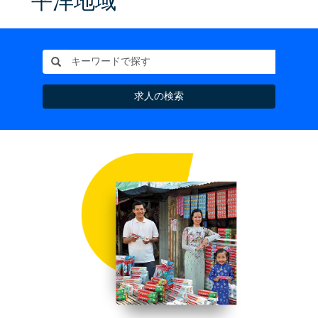
平洋地域
Colgate-Palmolive
は、1921年にオ
ーストラリア、
1927年にフィリ
ピン、その10年
後にはインドへ
求人の検索
事業を展開しま
した。現在で
は、アジア太平
洋地域の69か国
にて37億人もの
お客様へサービ
スを提供してい
ます。当地域で
は10,000人以上の
チームメンバー
が、地域の伝統
を尊重しなが
ら、近代化を推
進しています。
中国・三笑にあ
る世界最大級の
Colgate歯ブラシ工
場では、最高の