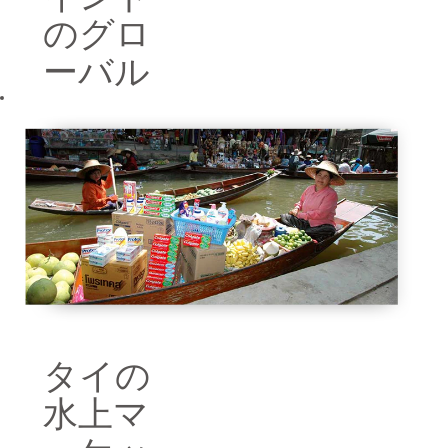
ミントンの試
合に参加しま
のグロ
した。
ーバル
テクノ
ロジー
センタ
ーチー
ム
研究、製品開
発、安定性試
タイの
験を担当する
科学者チー
水上マ
ム。