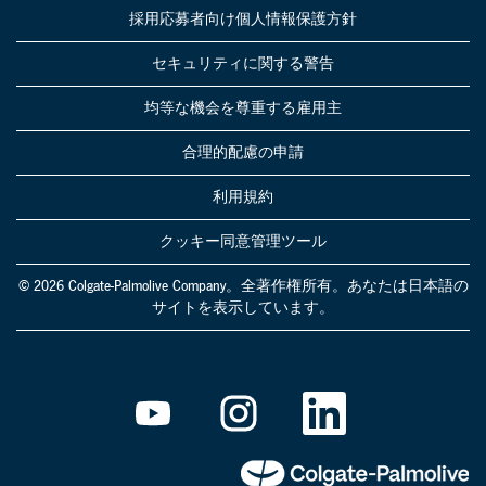
採用応募者向け個人情報保護方針
セキュリティに関する警告
均等な機会を尊重する雇用主
合理的配慮の申請
利用規約
クッキー同意管理ツール
© 2026 Colgate-Palmolive Company。全著作権所有。あなたは日本語の
サイトを表示しています。
新
新
新
し
し
し
い
い
い
タ
タ
タ
ブ
ブ
ブ
で
で
で
開
開
開