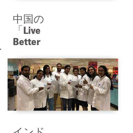
中国の
「Live
Better
Healthy
Activity」
黄浦工場と
Teem Towerオフ
ィスの社員
が、当社の
「Live Better
Program」（よ
り健康的な生
活を推奨する
活動）の一環
として、バド
インド