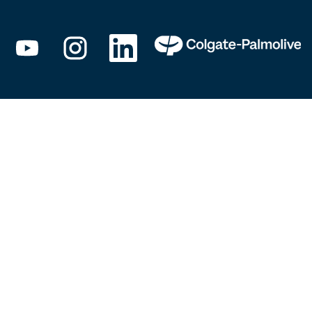
新
新
新
し
し
し
い
い
い
タ
タ
タ
ブ
ブ
ブ
で
で
で
開
開
開
き
き
き
ま
ま
ま
す
す
す
。
。
。