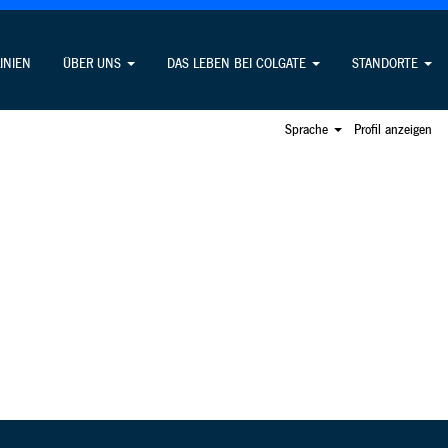
Offene Stellen suchen
LINIEN
ÜBER UNS
DAS LEBEN BEI COLGATE
STANDORTE
Sprache
Profil anzeigen