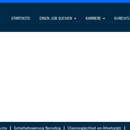
STARTSEITE
EINEN JOB SUCHEN
KARRIERE
KI-RICHT
suche
Sicherheitswarnung Recruiting
Chancengleichheit am Arbeitsplatz