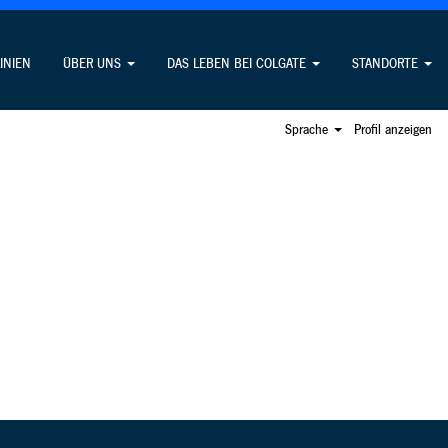
Offene Stellen suchen
LINIEN
ÜBER UNS
DAS LEBEN BEI COLGATE
STANDORTE
Sprache
Profil anzeigen