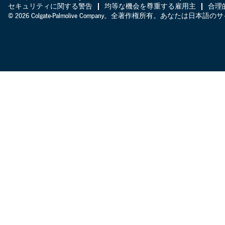
セキュリティに関する警告
均等な機会を尊重する雇用主
合理
© 2026 Colgate-Palmolive Company。全著作権所有。あなたは