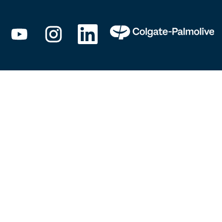
新
新
新
し
し
し
い
い
い
タ
タ
タ
ブ
ブ
ブ
で
で
で
開
開
開
き
き
き
ま
ま
ま
す
す
す
。
。
。