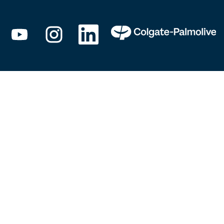
新
新
新
し
し
し
い
い
い
タ
タ
タ
ブ
ブ
ブ
で
で
で
開
開
開
き
き
き
ま
ま
ま
す
す
す
。
。
。