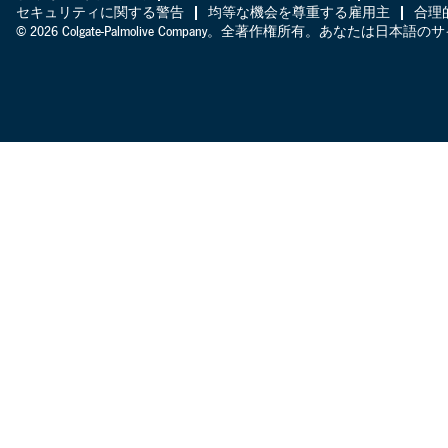
セキュリティに関する警告
均等な機会を尊重する雇用主
合理
© 2026 Colgate-Palmolive Company。全著作権所有。あなたは