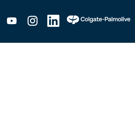
新
新
新
し
し
し
い
い
い
タ
タ
タ
ブ
ブ
ブ
で
で
で
開
開
開
き
き
き
ま
ま
ま
す
す
す
。
。
。