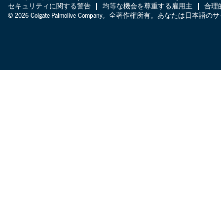
セキュリティに関する警告
均等な機会を尊重する雇用主
合理
© 2026 Colgate-Palmolive Company。全著作権所有。あなたは