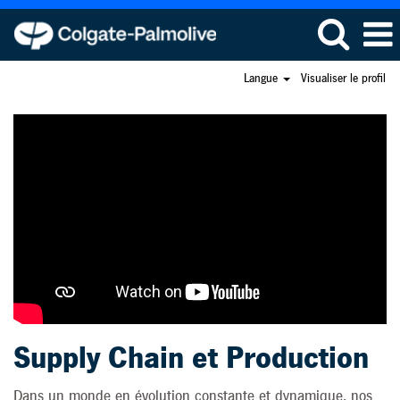
Langue
Visualiser le profil
Supply
Chain
et
Production
Supply Chain et Production
Dans un monde en évolution constante et dynamique, nos