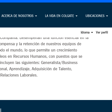
manos
ACERCA DE NOSOTROS
LA VIDA EN COLGATE
UBICACIONES
ivo más importante, por lo que dependemos de los
manos para conectar a los empleados con el
Idioma
Ver perfil
la Compañía. Desempeñan una función esencial en la
ecompensa y la retención de nuestros equipos de
odo el mundo, lo que permite un crecimiento
pleos en Recursos Humanos, con puestos que se
 incluyen las siguientes: Generalista/Business
onal, Aprendizaje, Adquisición de Talento,
Relaciones Laborales.