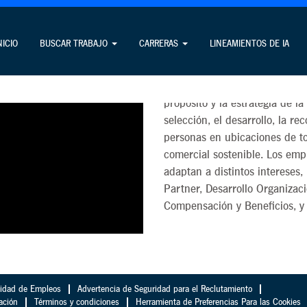
Recursos Hu
NICIO
BUSCAR TRABAJO
CARRERAS
LINEAMIENTOS DE IA
Las personas son nuestro act
profesionales de Recursos Hu
propósito y la estrategia de 
selección, el desarrollo, la r
personas en ubicaciones de t
comercial sostenible. Los em
adaptan a distintos intereses,
Partner, Desarrollo Organizaci
Compensación y Beneficios, y 
cidad de Empleos
Advertencia de Seguridad para el Reclutamiento
ación
Términos y condiciones
Herramienta de Preferencias Para las Cookies