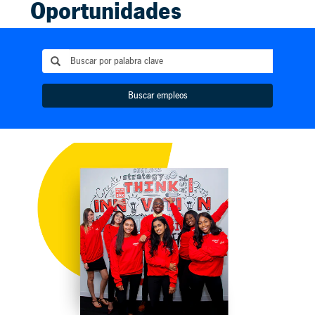
Oportunidades
de
trabajo
para
Buscar empleos
estudiantes
Ofrecemos
diversas
pasantías y
prácticas
profesionales
que brindan una
oportunidad
invaluable de
trabajo para
estudiantes junto
con miembros de
equipo
talentosos, para