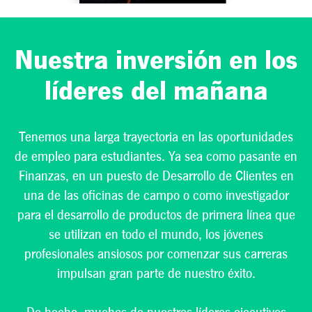
obtener
experiencia de
primera mano en
una compañía de
Nuestra inversión en los
productos de
consumo
líderes del mañana
verdaderamente
global, que
valora las
diferentes
Tenemos una larga trayectoria en las oportunidades
perspectivas y
de empleo para estudiantes. Ya sea como pasante en
puntos de vista.
Finanzas, en un puesto de Desarrollo de Clientes en
VER
una de las oficinas de campo o como investigador
OPORTUNIDADES
DISPONIBLES
para el desarrollo de productos de primera línea que
PARA
se utilizan en todo el mundo, los jóvenes
ESTUDIANTES >
profesionales ansiosos por comenzar sus carreras
impulsan gran parte de nuestro éxito.