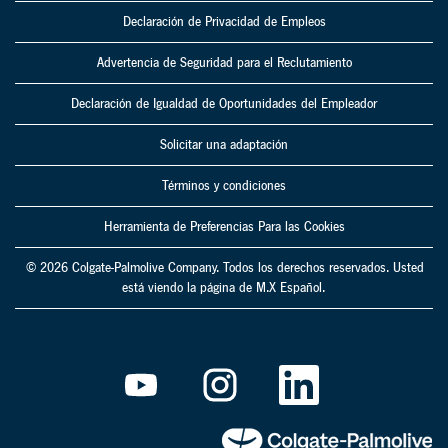
Declaración de Privacidad de Empleos
Advertencia de Seguridad para el Reclutamiento
Declaración de Igualdad de Oportunidades del Empleador
Solicitar una adaptación
Términos y condiciones
Herramienta de Preferencias Para las Cookies
© 2026 Colgate-Palmolive Company. Todos los derechos reservados. Usted
está viendo la página de M.X Español.
S
S
S
e
e
e
a
a
a
b
b
b
r
r
r
e
e
e