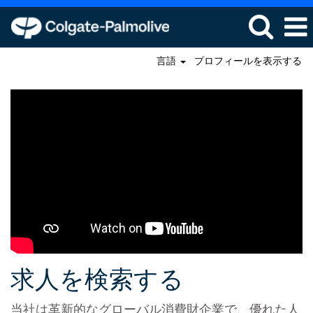
言語
プロフィールを表示する
全
て
の
求
人
を
見
る
求人を検索する
当社は革新的なグローバル消費財企業で、優れた人