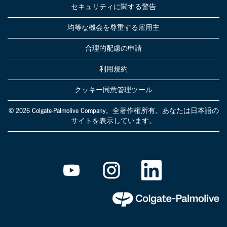
セキュリティに関する警告
均等な機会を尊重する雇用主
合理的配慮の申請
利用規約
クッキー同意管理ツール
© 2026 Colgate-Palmolive Company。全著作権所有。あなたは日本語の
サイトを表示しています。
新
新
新
し
し
し
い
い
い
タ
タ
タ
ブ
ブ
ブ
で
で
で
開
開
開
き
き
き
ま
ま
ま
す
す
す