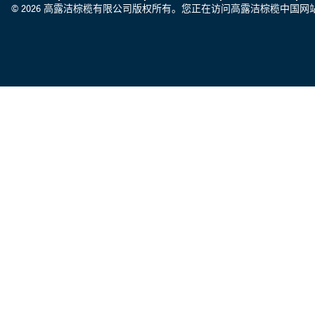
© 2026 高露洁棕榄有限公司版权所有。您正在访问高露洁棕榄中国网