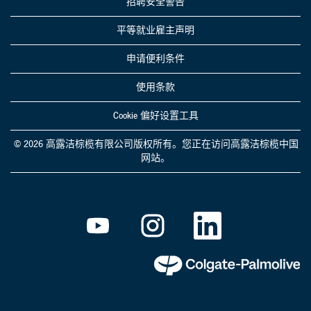
招聘安全警告
平等就业雇主声明
申请便利条件
使用条款
Cookie 偏好设置工具
© 2026 高露洁棕榄有限公司版权所有。您正在访问高露洁棕榄中国
网站。
在
在
在
新
新
新
选
选
选
项
项
项
卡
卡
卡
中
中
中
打
打
打
开
开
开
。
。
。