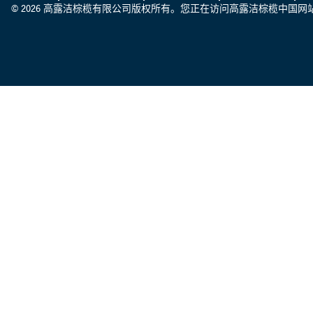
© 2026 高露洁棕榄有限公司版权所有。您正在访问高露洁棕榄中国网