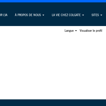
Rechercher les emplois
R L'IA
À PROPOS DE NOUS
LA VIE CHEZ COLGATE
SITES
Langue
Visualiser le profil